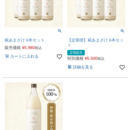
糀あまざけ 6本セット
【定期便】糀あまざけ 6本セッ
ト
販売価格
¥
5,980
税込
定期販売
カートに入れる
特別価格
¥
5,500
税込
詳細を見る