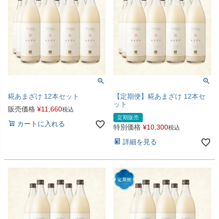
糀あまざけ 12本セット
【定期便】糀あまざけ 12本セ
ット
販売価格
¥
11,660
税込
定期販売
カートに入れる
特別価格
¥
10,300
税込
詳細を見る