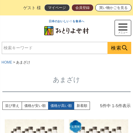
ゲスト 様
マイページ
会員登録
買い物かごを見る
日本のおいしい！を食卓へ
メニュー
検索
HOME
あまざけ
あまざけ
5
件中
1
-
5
件表示
並び替え
価格が安い順
価格が高い順
新着順