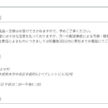
否
返品・交換はお受けできかねますので、予めご了承ください。
理には十分な注意を払っておりますが、万一の配送事故による汚損・破
社責任によるものにつきましては到着後2日以内に弊社までお電話にて
]
よせ村
 熊本県熊本市中央区辛島町6-2 ペアレントビル702号
9(平日 午前10：00～午後6：00)
件