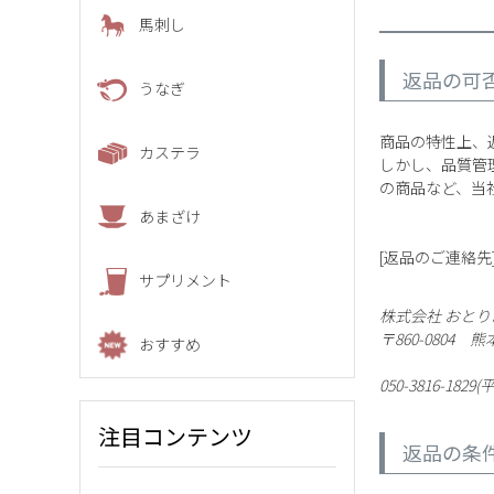
馬刺し
返品の可
うなぎ
商品の特性上、
カステラ
しかし、品質管
の商品など、当
あまざけ
[返品のご連絡先
サプリメント
株式会社 おとり
〒860-0804
おすすめ
050-3816-182
注目コンテンツ
返品の条