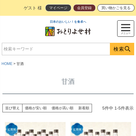
ゲスト 様
マイページ
会員登録
買い物かごを見る
日本のおいしい！を食卓へ
メニュー
検索
HOME
甘酒
甘酒
5
件中
1
-
5
件表示
並び替え
価格が安い順
価格が高い順
新着順