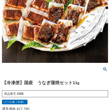
【冷凍便】国産 うなぎ蒲焼セット1㎏
商品番号
3395
クール便（冷凍）
通常価格
¥
17,780