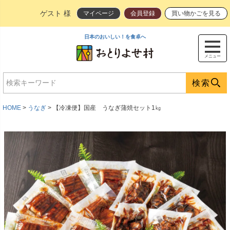
ゲスト 様
マイページ
会員登録
買い物かごを見る
日本のおいしい！を食卓へ
メニュー
検索
HOME
うなぎ
【冷凍便】国産 うなぎ蒲焼セット1㎏