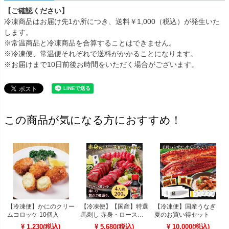
【ご確認ください】
冷凍商品はお届け先1か所につき、送料￥1,000（税込）が発生いた
します。
※常温商品と冷凍商品を合算することはできません。
※冷凍便、常温便それぞれで送料がかかることになります。
※お届けまで10日前後お時間をいただく場合がございます。
この商品が気になる方におすすめ！
【冷凍便】かにのクリー
【冷凍便】【国産】特選
【冷凍便】国産うなぎ
ムコロッケ 10個入
馬刺し 赤身・ロース食
夏のお買い得セット
べ比べセット 2種 4人前
¥ 1,230(税込)
¥ 5,680(税込)
¥ 10,000(税込)