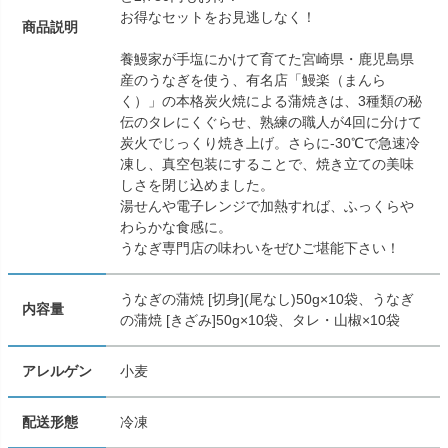
お得なセットをお見逃しなく！
商品説明
養鰻家が手塩にかけて育てた宮崎県・鹿児島県
産のうなぎを使う、有名店「鰻楽（まんら
く）」の本格炭火焼による蒲焼きは、3種類の秘
伝のタレにくぐらせ、熟練の職人が4回に分けて
炭火でじっくり焼き上げ。さらに-30℃で急速冷
凍し、真空包装にすることで、焼き立ての美味
しさを閉じ込めました。
湯せんや電子レンジで加熱すれば、ふっくらや
わらかな食感に。
うなぎ専門店の味わいをぜひご堪能下さい！
うなぎの蒲焼 [切身](尾なし)50g×10袋、うなぎ
内容量
の蒲焼 [きざみ]50g×10袋、タレ・山椒×10袋
アレルゲン
小麦
配送形態
冷凍