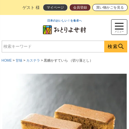
ゲスト 様
マイページ
会員登録
買い物かごを見る
日本のおいしい！を食卓へ
メニュー
検索
HOME
甘味
カステラ
黒糖かすていら （切り落とし）