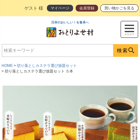
ゲスト 様
マイページ
会員登録
買い物かごを見る
日本のおいしい！を食卓へ
メニュー
検索
HOME
切り落としカステラ選び放題セット
切り落としカステラ選び放題セット ５本