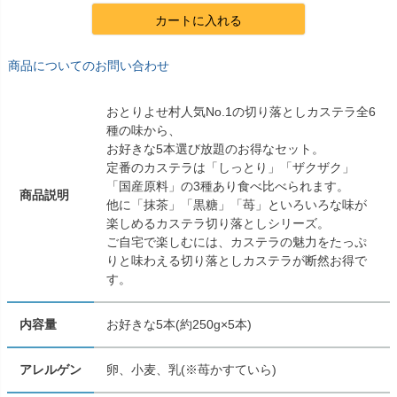
カートに入れる
商品についてのお問い合わせ
おとりよせ村人気No.1の切り落としカステラ全6
種の味から、
お好きな5本選び放題のお得なセット。
定番のカステラは「しっとり」「ザクザク」
「国産原料」の3種あり食べ比べられます。
商品説明
他に「抹茶」「黒糖」「苺」といろいろな味が
楽しめるカステラ切り落としシリーズ。
ご自宅で楽しむには、カステラの魅力をたっぷ
りと味わえる切り落としカステラが断然お得で
す。
内容量
お好きな5本(約250g×5本)
アレルゲン
卵、小麦、乳(※苺かすていら)