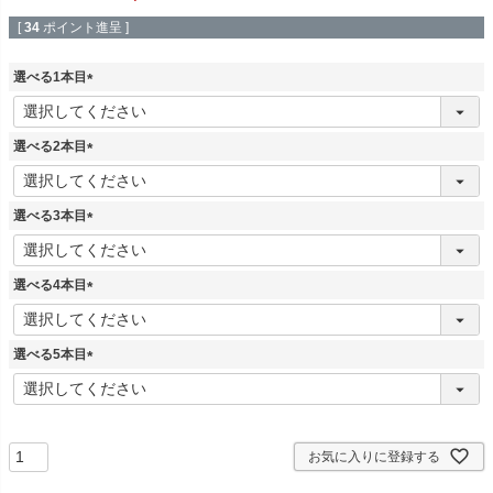
[
34
ポイント進呈 ]
選べる1本目
(
必
須
選べる2本目
)
(
必
須
選べる3本目
)
(
必
須
選べる4本目
)
(
必
須
選べる5本目
)
(
必
須
)
お気に入りに登録する