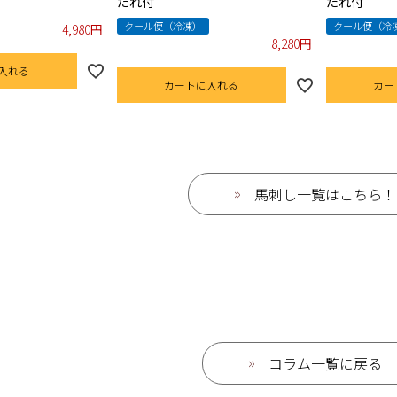
たれ付
たれ付
クール便（冷凍）
クール便（冷
4,980
8,280
入れる
カートに入れる
カー
馬刺し一覧はこちら！
コラム一覧に戻る