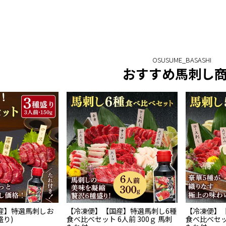
おすすめ馬刺し
産】特選馬刺しお
【冷凍便】【国産】特選馬刺し6種
【冷凍便】
盛り)
食べ比べセット 6人前 300ｇ 馬刺
食べ比べセット