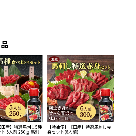
商品
【国産】特選馬刺し5種
【冷凍便】【国産】特選馬刺し赤
 5人前 250ｇ 馬刺
身セット(6人前)