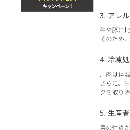
3. ア
牛や豚に
そのため
4. 冷
馬肉は体
さらに、生
クを取り除
5. 生
馬の性質