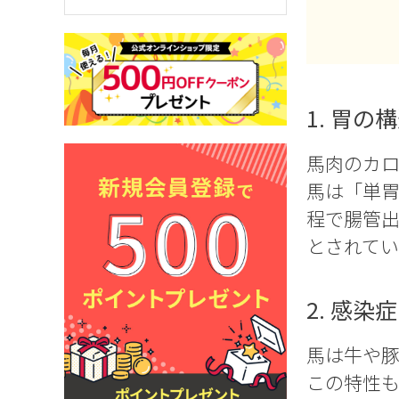
1. 胃
馬肉のカロリ
馬は「単胃
程で腸管出
とされてい
2. 感
馬は牛や
この特性も