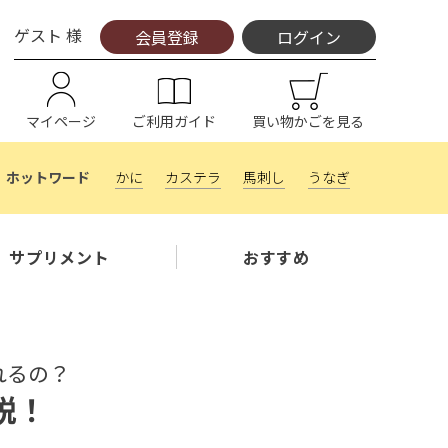
ゲスト 様
会員登録
ログイン
マイページ
ご利用ガイド
買い物かごを見る
かに
カステラ
馬刺し
うなぎ
サプリメント
おすすめ
れるの？
説！