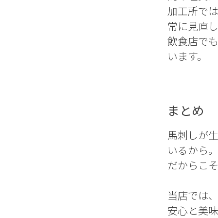
加工所で
常に見直
飲食店で
います。
まとめ
馬刺しが
いるから
だからこ
当店では
安心と美