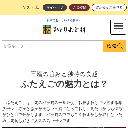
ゲスト 様
マイページ
会員登録
買い物かごを見る
日本のおいしい！を食卓へ
メニュー
検索
三層の旨みと独特の食感
ふたえごの魅力とは？
「ふたえご」は、馬のバラ肉の一番外側、お腹まわりに位置する希
少部位。赤身と脂身が美しい三層になっており、見た目からも特徴
がひと目で分かります。バラ肉の中でもごくわずかしか取れないた
め、馬刺し好きに人気の高い部位です。