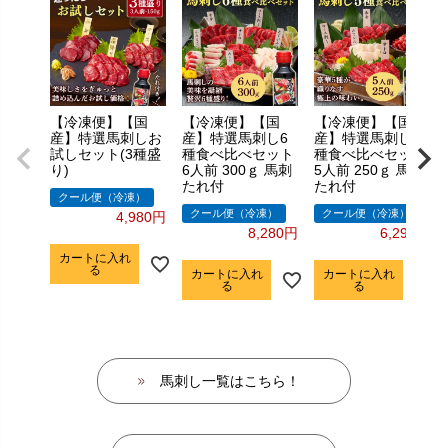
【冷凍便】【国
【冷凍便】【国
【冷凍便】【国
産】特選馬刺しお
産】特選馬刺し6
産】特選馬刺し5
試しセット(3種盛
種食べ比べセット
種食べ比べセット
り)
6人前 300ｇ 馬刺
5人前 250ｇ 馬刺
たれ付
たれ付
クール便（冷凍）
クール便（冷凍）
クール便（冷凍）
4,980
8,280
6,290
カートに入れ
る
カートに入れ
カートに入れ
る
る
馬刺し一覧はこちら！