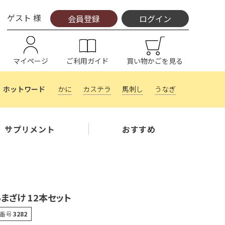
ゲスト 様
会員登録
ログイン
マイページ
ご利用ガイド
買い物かごを見る
かに
カステラ
馬刺し
うなぎ
サプリメント
おすすめ
まざけ 12本セット
番号
3282