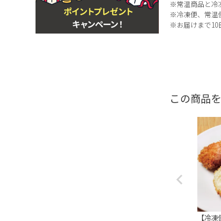
※常温商品と冷
※冷凍便、常温
※お届けまで1
この商品
【冷凍