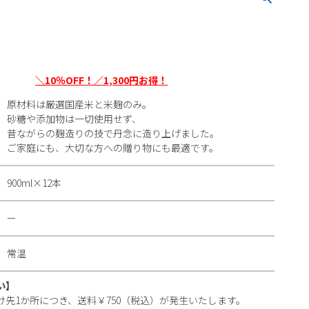
＼10％OFF！／1,300円お得！
原材料は厳選国産米と米麹のみ。
砂糖や添加物は一切使用せず、
昔ながらの麹造りの技で丹念に造り上げました。
ご家庭にも、大切な方への贈り物にも最適です。
900ml×12本
ー
常温
い】
け先1か所につき、送料￥750（税込）が発生いたします。