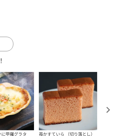
！
かに甲羅グラタ
苺かすていら （切り落とし）
しっとりもっちり